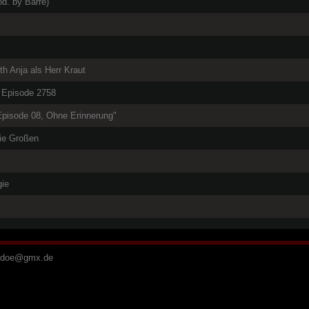
od. by Barré)
h Anja als Herr Kraut
, Episode 2758
Episode 08, Ohne Erinnerung"
die Großen
gie
d
o
e
@
g
m
x
.
d
e