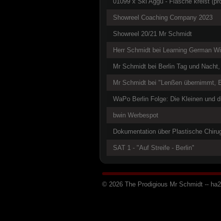
01099 x Ski Aggu - Flasche kreist (pr
Showreel Coaching Company 2023
Showreel 20/21 Mr Schmidt
Herr Schmidt bei Learning German Wit
Mr Schmidt bei Berlin Tag und Nacht
Mr Schmidt bei "Lenßen übernimmt, 
WaPo Berlin Folge: Die Kleinen und 
bwin Werbespot
Dokumentation über Plastische Chiru
SAT 1 - "Auf Streife - Berlin"
© 2026 The Prodigious Mr Schmidt -- h
a
2