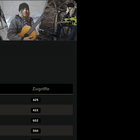
Zugriffe
425
422
602
550