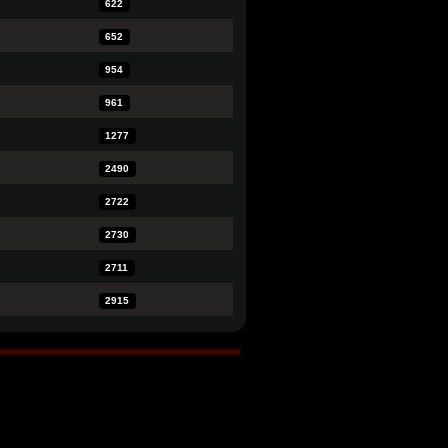
622
652
954
961
1277
2490
2722
2730
2711
2915