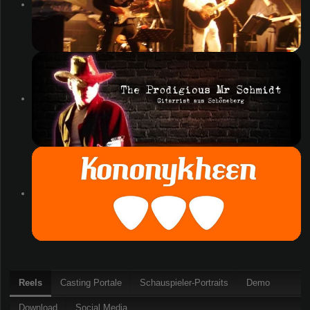
Reels
Casting Portale
Schauspieler-Portraits
Demo
Download
Social Media