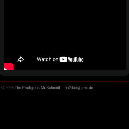
© 2026 The Prodigious Mr Schmidt -- h
a
2
d
o
e
@
g
m
x
.
d
e