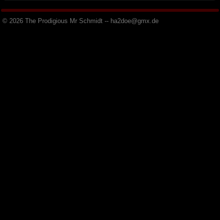
© 2026 The Prodigious Mr Schmidt -- h
a
2
d
o
e
@
g
m
x
.
d
e