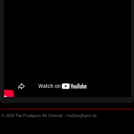
© 2026 The Prodigious Mr Schmidt -- h
a
2
d
o
e
@
g
m
x
.
d
e