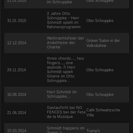
21.02.2015
Otto Schruppke
im Schruppke
2 Jahre Otto
Schruppke - Herr
31.01.2015
Otto Schruppke
Schmidt spielt im
Rahmenprogramm
Weihnachtsfeier der
Grüner Salon in der
Anästhesie der
12.12.2014
Volksbühne
Charite´
three chords..., two
fingers..., one
asshole..!! Herr
29.11.2014
Otto Schruppke
Schmidt spielt
Gitarre im Otto
Schruppke...
Herr Schmidt im
16.08.2014
Otto Schruppke
Schruppke...
Gastauftritt bei NO
Café Schwartzsche
FENCES bei der Fete
21.06.2014
Villa
de la Musique
Schmidt happens im
15.03.2014
Tramp's
Tramp´s