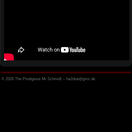
© 2026 The Prodigious Mr Schmidt -- h
a
2
d
o
e
@
g
m
x
.
d
e