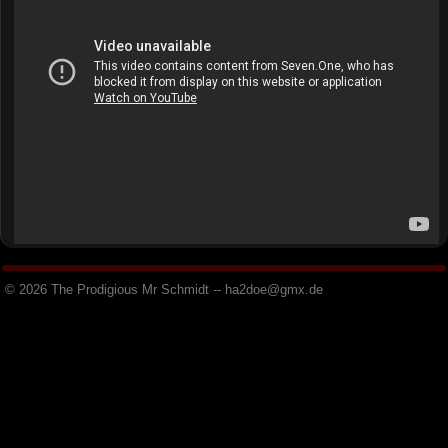
© 2026 The Prodigious Mr Schmidt -- h
a
2
d
o
e
@
g
m
x
.
d
e